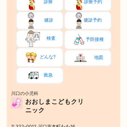
診療
診療予約
健診
健診予約
検査
予防接種
どんな?
地図
救急
川口の小児科
おおしまこどもクリ
ニック
〒322-0012 川口市本町4-4-16