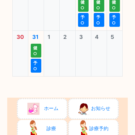
健
健
健
○
○
○
予
予
予
○
○
○
30
31
1
2
3
4
5
健
○
予
○
ホーム
お知らせ
診療
診療予約