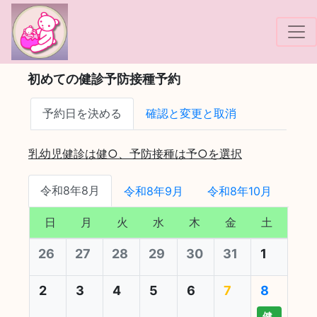
!-- Google tag (gtag.js) -->
初めての健診予防接種予約
予約日を決める
確認と変更と取消
乳幼児健診は健○、予防接種は予○を選択
令和8年8月
令和8年9月
令和8年10月
日
月
火
水
木
金
土
26
27
28
29
30
31
1
2
3
4
5
6
7
8
健