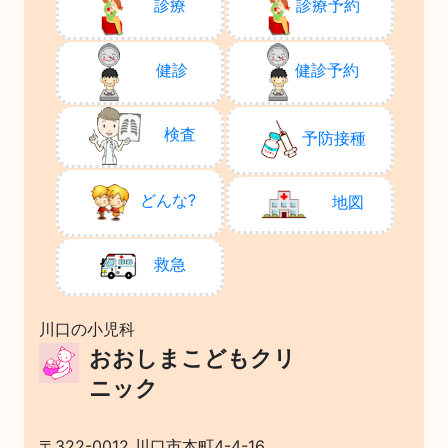
診療
診療予約
健診
健診予約
検査
予防接種
どんな?
地図
救急
川口の小児科
おおしまこどもクリ
ニック
〒322-0012 川口市本町4-4-16