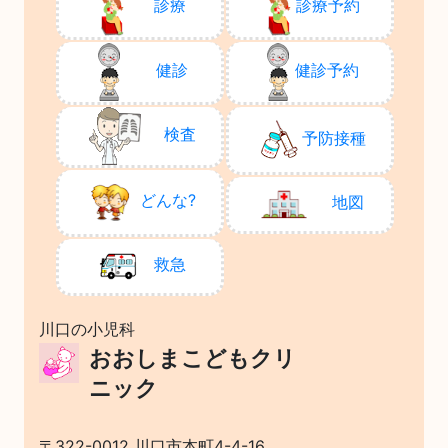
診療
診療予約
健診
健診予約
検査
予防接種
どんな?
地図
救急
川口の小児科
おおしまこどもクリ
ニック
〒322-0012 川口市本町4-4-16