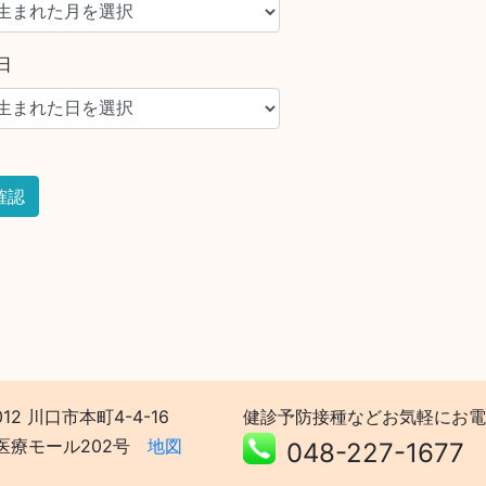
日
012 川口市本町4-4-16
健診予防接種などお気軽にお電
医療モール202号
地図
048-227-1677