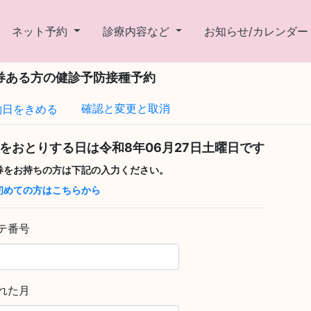
ネット予約
診療内容など
お知らせ/カレンダ
券ある方の健診予防接種予約
確認と変更と取消
約日をきめる
をおとりする日は
令和8年06月27日土曜日
です
券をお持ちの方は下記の入力ください。
初めての方はこちらから
テ番号
れた月