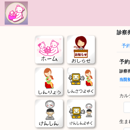
!-- Google tag (gtag.js) -->
診察
予
予約
診察
当院
カル
生ま