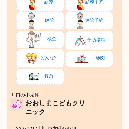
診療
診療予約
健診
健診予約
検査
予防接種
どんな?
地図
救急
川口の小児科
おおしまこどもクリ
ニック
〒322-0012 川口市本町4-4-16