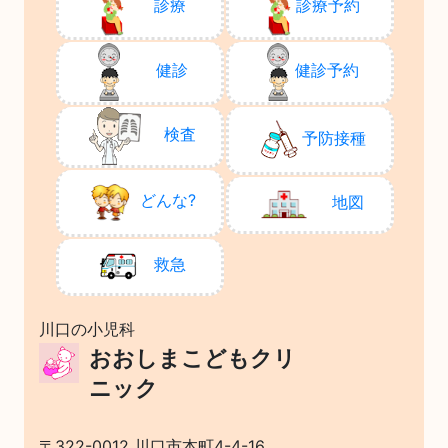
診療
診療予約
健診
健診予約
検査
予防接種
どんな?
地図
救急
川口の小児科
おおしまこどもクリ
ニック
〒322-0012 川口市本町4-4-16