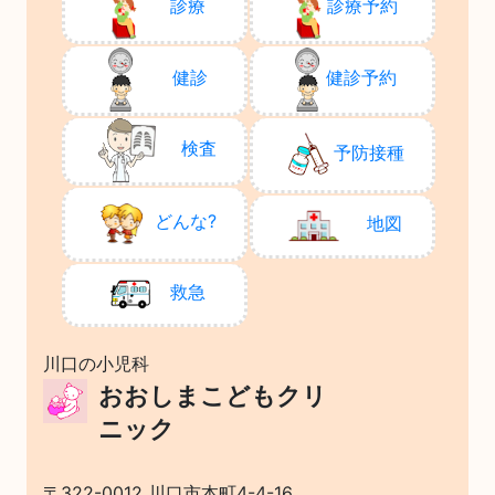
診療
診療予約
健診
健診予約
検査
予防接種
どんな?
地図
救急
川口の小児科
おおしまこどもクリ
ニック
〒322-0012 川口市本町4-4-16